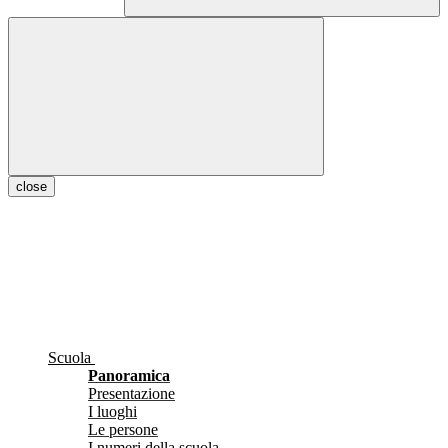
close
Scuola
Panoramica
Presentazione
I luoghi
Le persone
I numeri della scuola