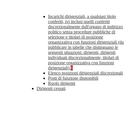
Incarichi dirigenziali, a qualsiasi titolo
conferiti, ivi inclusi quelli conferiti
discrezionalmente dall'organo di indirizzo
politico senza procedure pubbliche di
selezione e titolari di posizione
organizzativa con funzioni dirigenziali (da
pubblicare in tabelle che distinguano le
seguenti situazioni: dirigenti, dirigenti
individuati discrezionalmente, titolari di
posizione organizzativa con funzioni
dirigenziali)
6
Elenco posizioni dirigenziali discrezionali
Posti di funzione disponibili
Ruolo dirigenti
Dirigenti cessati