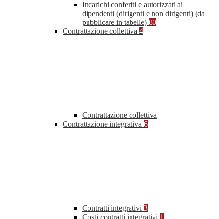
Incarichi conferiti e autorizzati ai
dipendenti (dirigenti e non dirigenti) (da
pubblicare in tabelle)
80
Contrattazione collettiva
4
Contrattazione collettiva
Contrattazione integrativa
6
Contratti integrativi
3
Costi contratti integrativi
1