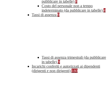
pubblicare in tabelle)
8
Costo del personale non a tempo
indeterminato (da pubblicare in tabelle)
4
Tassi di assenza
9
Tassi di assenza trimestrali (da pubblicare
in tabelle)
9
Incarichi conferiti e autorizzati ai dipendenti
(dirigenti e non dirigenti)
180