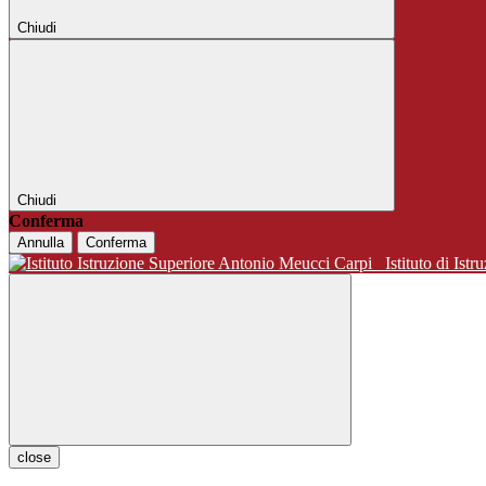
Chiudi
Chiudi
Conferma
Annulla
Conferma
Istituto di 
close