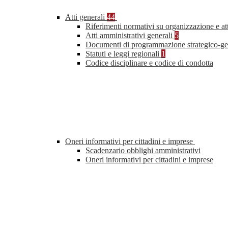
Atti generali
44
Riferimenti normativi su organizzazione e at
Atti amministrativi generali
5
Documenti di programmazione strategico-ge
Statuti e leggi regionali
1
Codice disciplinare e codice di condotta
Oneri informativi per cittadini e imprese
Scadenzario obblighi amministrativi
Oneri informativi per cittadini e imprese