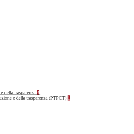
 e della trasparenza
3
rruzione e della trasparenza (PTPCT)
1