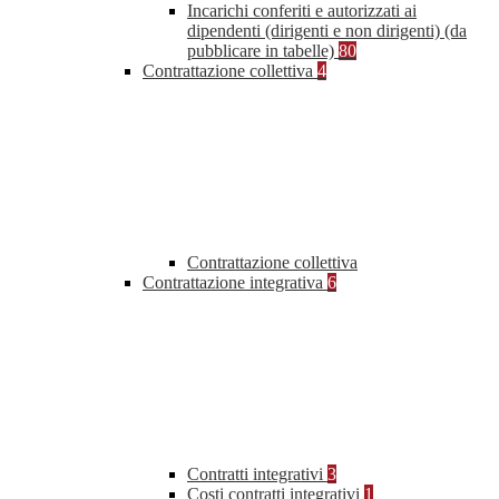
Incarichi conferiti e autorizzati ai
dipendenti (dirigenti e non dirigenti) (da
pubblicare in tabelle)
80
Contrattazione collettiva
4
Contrattazione collettiva
Contrattazione integrativa
6
Contratti integrativi
3
Costi contratti integrativi
1