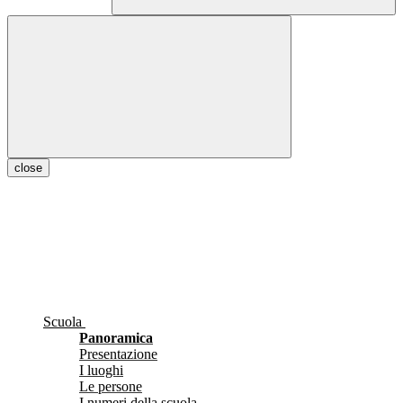
close
Scuola
Panoramica
Presentazione
I luoghi
Le persone
I numeri della scuola