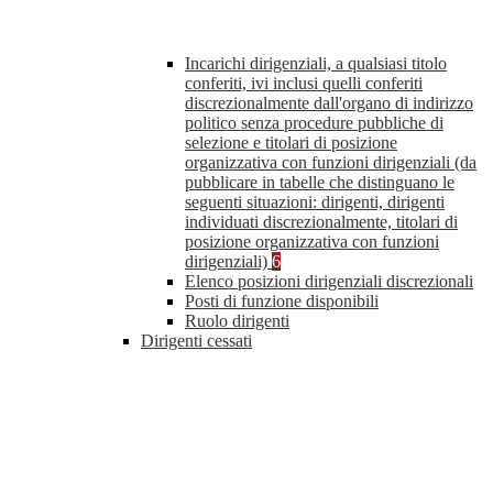
Incarichi dirigenziali, a qualsiasi titolo
conferiti, ivi inclusi quelli conferiti
discrezionalmente dall'organo di indirizzo
politico senza procedure pubbliche di
selezione e titolari di posizione
organizzativa con funzioni dirigenziali (da
pubblicare in tabelle che distinguano le
seguenti situazioni: dirigenti, dirigenti
individuati discrezionalmente, titolari di
posizione organizzativa con funzioni
dirigenziali)
6
Elenco posizioni dirigenziali discrezionali
Posti di funzione disponibili
Ruolo dirigenti
Dirigenti cessati