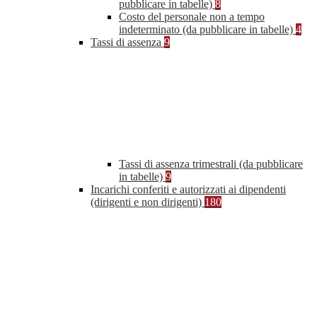
pubblicare in tabelle)
8
Costo del personale non a tempo
indeterminato (da pubblicare in tabelle)
4
Tassi di assenza
9
Tassi di assenza trimestrali (da pubblicare
in tabelle)
9
Incarichi conferiti e autorizzati ai dipendenti
(dirigenti e non dirigenti)
180