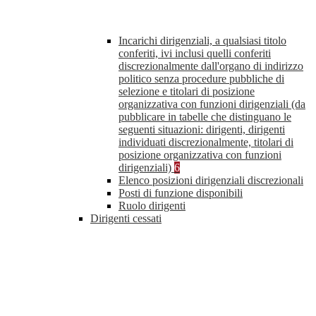
Incarichi dirigenziali, a qualsiasi titolo
conferiti, ivi inclusi quelli conferiti
discrezionalmente dall'organo di indirizzo
politico senza procedure pubbliche di
selezione e titolari di posizione
organizzativa con funzioni dirigenziali (da
pubblicare in tabelle che distinguano le
seguenti situazioni: dirigenti, dirigenti
individuati discrezionalmente, titolari di
posizione organizzativa con funzioni
dirigenziali)
6
Elenco posizioni dirigenziali discrezionali
Posti di funzione disponibili
Ruolo dirigenti
Dirigenti cessati