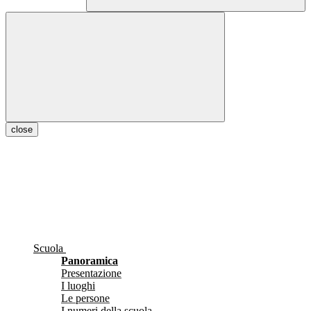
close
Scuola
Panoramica
Presentazione
I luoghi
Le persone
I numeri della scuola