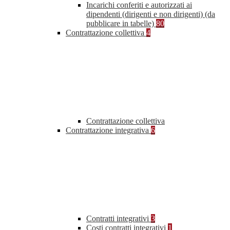
Incarichi conferiti e autorizzati ai
dipendenti (dirigenti e non dirigenti) (da
pubblicare in tabelle)
80
Contrattazione collettiva
4
Contrattazione collettiva
Contrattazione integrativa
6
Contratti integrativi
3
Costi contratti integrativi
1