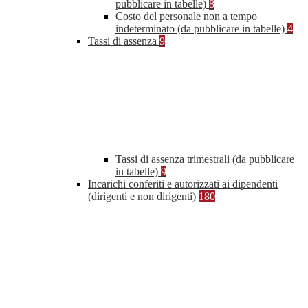
pubblicare in tabelle)
8
Costo del personale non a tempo
indeterminato (da pubblicare in tabelle)
4
Tassi di assenza
9
Tassi di assenza trimestrali (da pubblicare
in tabelle)
9
Incarichi conferiti e autorizzati ai dipendenti
(dirigenti e non dirigenti)
180