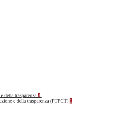
 e della trasparenza
3
rruzione e della trasparenza (PTPCT)
1