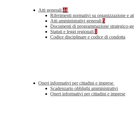
Atti generali
44
Riferimenti normativi su organizzazione e at
Atti amministrativi generali
5
Documenti di programmazione strategico-ge
Statuti e leggi regionali
1
Codice disciplinare e codice di condotta
Oneri informativi per cittadini e imprese
Scadenzario obblighi amministrativi
Oneri informativi per cittadini e imprese