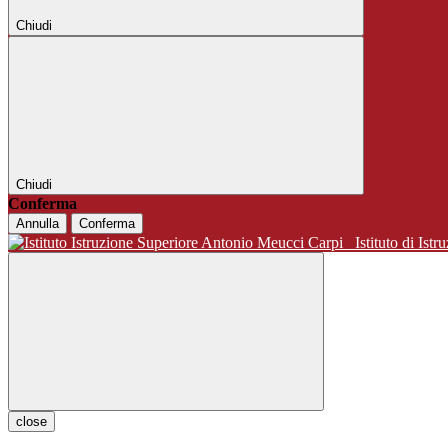
Chiudi
Chiudi
Conferma
Annulla
Conferma
Istituto di 
close