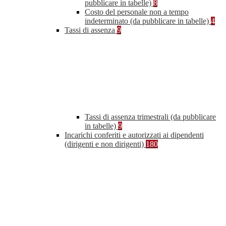
pubblicare in tabelle)
8
Costo del personale non a tempo
indeterminato (da pubblicare in tabelle)
4
Tassi di assenza
9
Tassi di assenza trimestrali (da pubblicare
in tabelle)
9
Incarichi conferiti e autorizzati ai dipendenti
(dirigenti e non dirigenti)
180