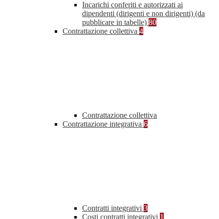
Incarichi conferiti e autorizzati ai
dipendenti (dirigenti e non dirigenti) (da
pubblicare in tabelle)
80
Contrattazione collettiva
4
Contrattazione collettiva
Contrattazione integrativa
6
Contratti integrativi
3
Costi contratti integrativi
1