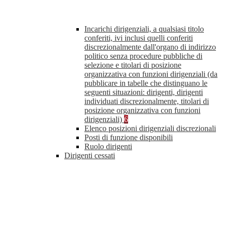
Incarichi dirigenziali, a qualsiasi titolo
conferiti, ivi inclusi quelli conferiti
discrezionalmente dall'organo di indirizzo
politico senza procedure pubbliche di
selezione e titolari di posizione
organizzativa con funzioni dirigenziali (da
pubblicare in tabelle che distinguano le
seguenti situazioni: dirigenti, dirigenti
individuati discrezionalmente, titolari di
posizione organizzativa con funzioni
dirigenziali)
6
Elenco posizioni dirigenziali discrezionali
Posti di funzione disponibili
Ruolo dirigenti
Dirigenti cessati