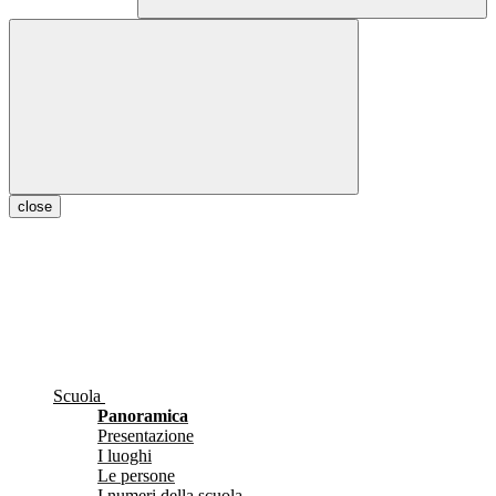
close
Scuola
Panoramica
Presentazione
I luoghi
Le persone
I numeri della scuola