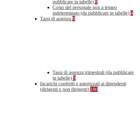
pubblicare in tabelle)
8
Costo del personale non a tempo
indeterminato (da pubblicare in tabelle)
4
Tassi di assenza
9
Tassi di assenza trimestrali (da pubblicare
in tabelle)
9
Incarichi conferiti e autorizzati ai dipendenti
(dirigenti e non dirigenti)
180