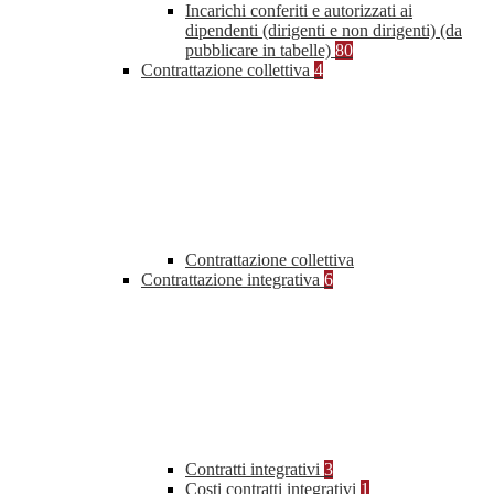
Incarichi conferiti e autorizzati ai
dipendenti (dirigenti e non dirigenti) (da
pubblicare in tabelle)
80
Contrattazione collettiva
4
Contrattazione collettiva
Contrattazione integrativa
6
Contratti integrativi
3
Costi contratti integrativi
1