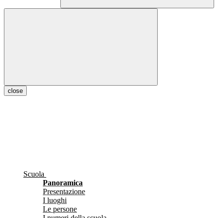
close
Scuola
Panoramica
Presentazione
I luoghi
Le persone
I numeri della scuola