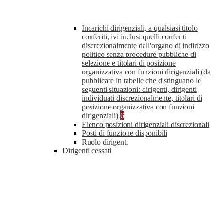
Incarichi dirigenziali, a qualsiasi titolo
conferiti, ivi inclusi quelli conferiti
discrezionalmente dall'organo di indirizzo
politico senza procedure pubbliche di
selezione e titolari di posizione
organizzativa con funzioni dirigenziali (da
pubblicare in tabelle che distinguano le
seguenti situazioni: dirigenti, dirigenti
individuati discrezionalmente, titolari di
posizione organizzativa con funzioni
dirigenziali)
6
Elenco posizioni dirigenziali discrezionali
Posti di funzione disponibili
Ruolo dirigenti
Dirigenti cessati