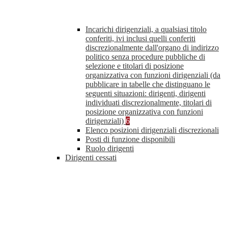
Incarichi dirigenziali, a qualsiasi titolo
conferiti, ivi inclusi quelli conferiti
discrezionalmente dall'organo di indirizzo
politico senza procedure pubbliche di
selezione e titolari di posizione
organizzativa con funzioni dirigenziali (da
pubblicare in tabelle che distinguano le
seguenti situazioni: dirigenti, dirigenti
individuati discrezionalmente, titolari di
posizione organizzativa con funzioni
dirigenziali)
6
Elenco posizioni dirigenziali discrezionali
Posti di funzione disponibili
Ruolo dirigenti
Dirigenti cessati