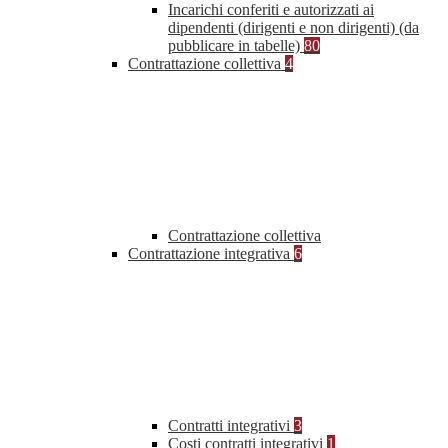
Incarichi conferiti e autorizzati ai
dipendenti (dirigenti e non dirigenti) (da
pubblicare in tabelle)
80
Contrattazione collettiva
4
Contrattazione collettiva
Contrattazione integrativa
6
Contratti integrativi
3
Costi contratti integrativi
1