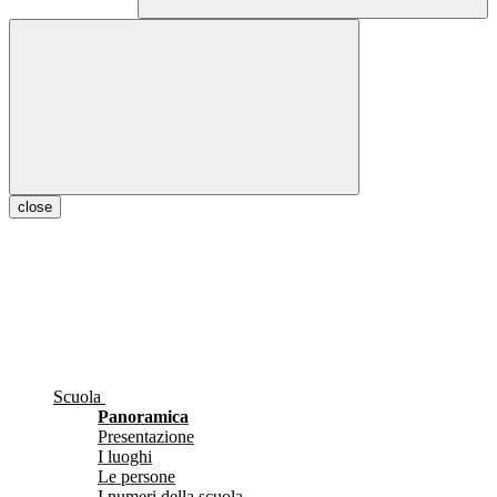
close
Scuola
Panoramica
Presentazione
I luoghi
Le persone
I numeri della scuola