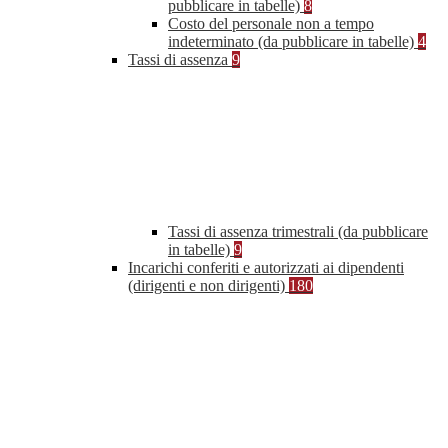
pubblicare in tabelle)
8
Costo del personale non a tempo
indeterminato (da pubblicare in tabelle)
4
Tassi di assenza
9
Tassi di assenza trimestrali (da pubblicare
in tabelle)
9
Incarichi conferiti e autorizzati ai dipendenti
(dirigenti e non dirigenti)
180