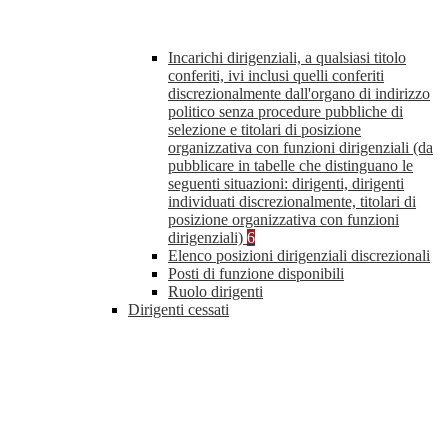
Incarichi dirigenziali, a qualsiasi titolo
conferiti, ivi inclusi quelli conferiti
discrezionalmente dall'organo di indirizzo
politico senza procedure pubbliche di
selezione e titolari di posizione
organizzativa con funzioni dirigenziali (da
pubblicare in tabelle che distinguano le
seguenti situazioni: dirigenti, dirigenti
individuati discrezionalmente, titolari di
posizione organizzativa con funzioni
dirigenziali)
6
Elenco posizioni dirigenziali discrezionali
Posti di funzione disponibili
Ruolo dirigenti
Dirigenti cessati