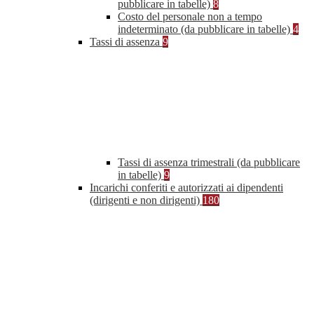
pubblicare in tabelle)
8
Costo del personale non a tempo
indeterminato (da pubblicare in tabelle)
4
Tassi di assenza
9
Tassi di assenza trimestrali (da pubblicare
in tabelle)
9
Incarichi conferiti e autorizzati ai dipendenti
(dirigenti e non dirigenti)
180