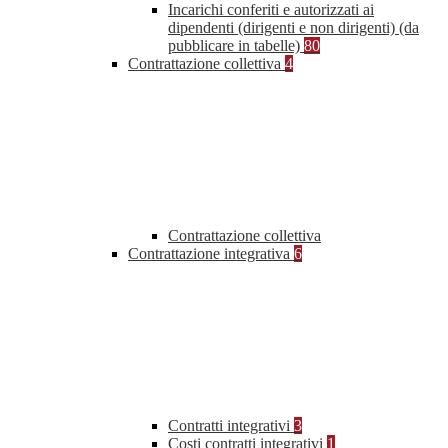
Incarichi conferiti e autorizzati ai
dipendenti (dirigenti e non dirigenti) (da
pubblicare in tabelle)
80
Contrattazione collettiva
4
Contrattazione collettiva
Contrattazione integrativa
6
Contratti integrativi
3
Costi contratti integrativi
1