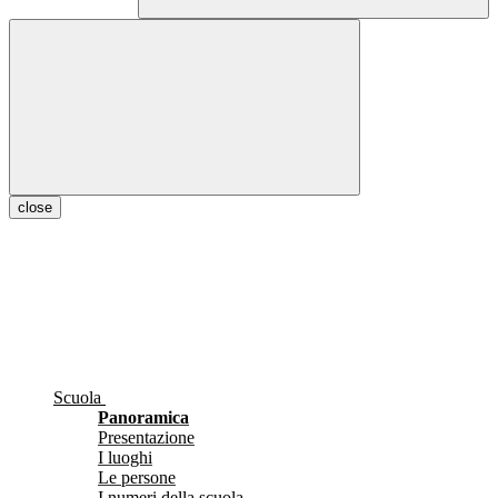
close
Scuola
Panoramica
Presentazione
I luoghi
Le persone
I numeri della scuola