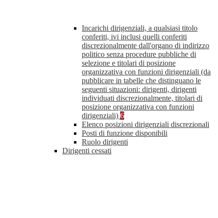
Incarichi dirigenziali, a qualsiasi titolo
conferiti, ivi inclusi quelli conferiti
discrezionalmente dall'organo di indirizzo
politico senza procedure pubbliche di
selezione e titolari di posizione
organizzativa con funzioni dirigenziali (da
pubblicare in tabelle che distinguano le
seguenti situazioni: dirigenti, dirigenti
individuati discrezionalmente, titolari di
posizione organizzativa con funzioni
dirigenziali)
6
Elenco posizioni dirigenziali discrezionali
Posti di funzione disponibili
Ruolo dirigenti
Dirigenti cessati