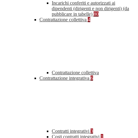
Incarichi conferiti e autorizzati ai
dipendenti (dirigenti e non dirigenti) (da
pubblicare in tabelle)
80
Contrattazione collettiva
4
Contrattazione collettiva
Contrattazione integrativa
6
Contratti integrativi
3
Costi contratti integrativi
1