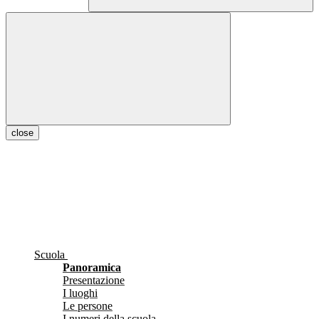
close
Scuola
Panoramica
Presentazione
I luoghi
Le persone
I numeri della scuola