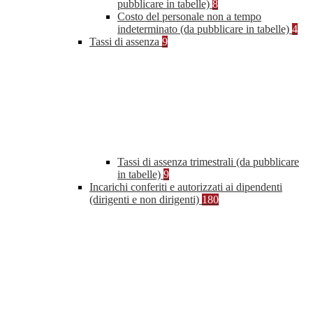
pubblicare in tabelle)
8
Costo del personale non a tempo
indeterminato (da pubblicare in tabelle)
4
Tassi di assenza
9
Tassi di assenza trimestrali (da pubblicare
in tabelle)
9
Incarichi conferiti e autorizzati ai dipendenti
(dirigenti e non dirigenti)
180