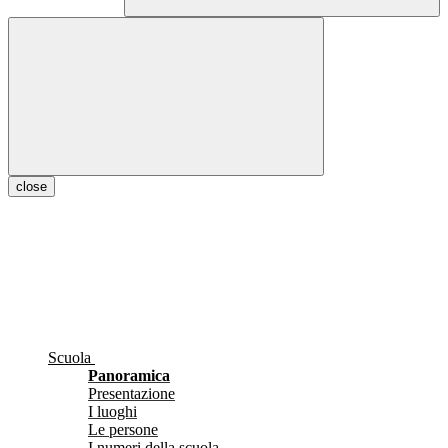
close
Scuola
Panoramica
Presentazione
I luoghi
Le persone
I numeri della scuola