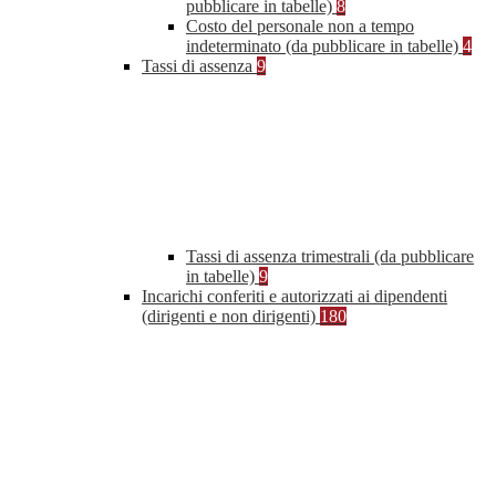
pubblicare in tabelle)
8
Costo del personale non a tempo
indeterminato (da pubblicare in tabelle)
4
Tassi di assenza
9
Tassi di assenza trimestrali (da pubblicare
in tabelle)
9
Incarichi conferiti e autorizzati ai dipendenti
(dirigenti e non dirigenti)
180