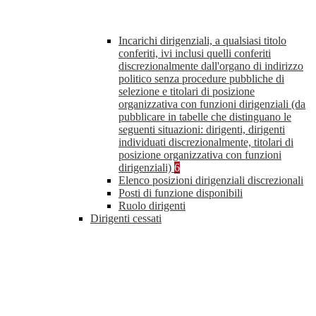
Incarichi dirigenziali, a qualsiasi titolo
conferiti, ivi inclusi quelli conferiti
discrezionalmente dall'organo di indirizzo
politico senza procedure pubbliche di
selezione e titolari di posizione
organizzativa con funzioni dirigenziali (da
pubblicare in tabelle che distinguano le
seguenti situazioni: dirigenti, dirigenti
individuati discrezionalmente, titolari di
posizione organizzativa con funzioni
dirigenziali)
6
Elenco posizioni dirigenziali discrezionali
Posti di funzione disponibili
Ruolo dirigenti
Dirigenti cessati