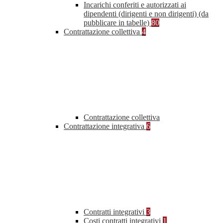
Incarichi conferiti e autorizzati ai
dipendenti (dirigenti e non dirigenti) (da
pubblicare in tabelle)
80
Contrattazione collettiva
4
Contrattazione collettiva
Contrattazione integrativa
6
Contratti integrativi
3
Costi contratti integrativi
1