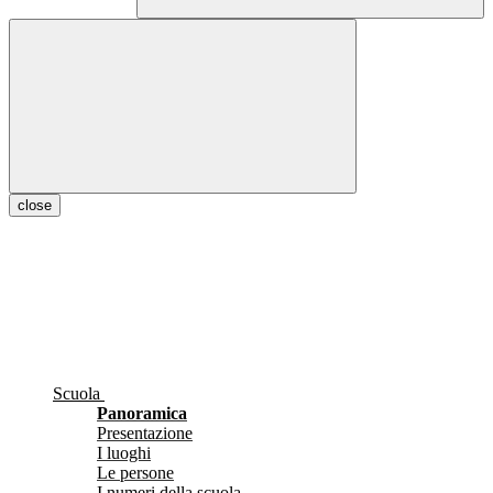
close
Scuola
Panoramica
Presentazione
I luoghi
Le persone
I numeri della scuola