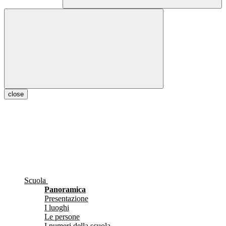
close
Scuola
Panoramica
Presentazione
I luoghi
Le persone
I numeri della scuola