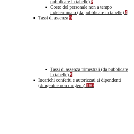
pubblicare in tabelle)
8
Costo del personale non a tempo
indeterminato (da pubblicare in tabelle)
4
Tassi di assenza
9
Tassi di assenza trimestrali (da pubblicare
in tabelle)
9
Incarichi conferiti e autorizzati ai dipendenti
(dirigenti e non dirigenti)
180