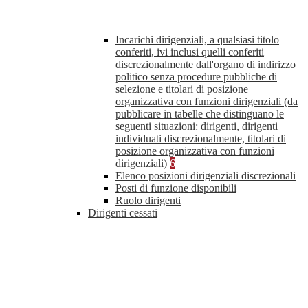
Incarichi dirigenziali, a qualsiasi titolo
conferiti, ivi inclusi quelli conferiti
discrezionalmente dall'organo di indirizzo
politico senza procedure pubbliche di
selezione e titolari di posizione
organizzativa con funzioni dirigenziali (da
pubblicare in tabelle che distinguano le
seguenti situazioni: dirigenti, dirigenti
individuati discrezionalmente, titolari di
posizione organizzativa con funzioni
dirigenziali)
6
Elenco posizioni dirigenziali discrezionali
Posti di funzione disponibili
Ruolo dirigenti
Dirigenti cessati