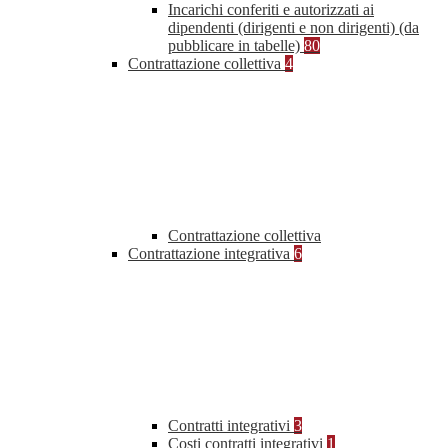
Incarichi conferiti e autorizzati ai
dipendenti (dirigenti e non dirigenti) (da
pubblicare in tabelle)
80
Contrattazione collettiva
4
Contrattazione collettiva
Contrattazione integrativa
6
Contratti integrativi
3
Costi contratti integrativi
1