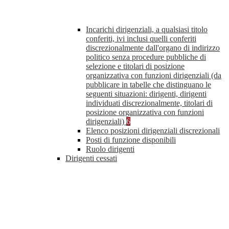
Incarichi dirigenziali, a qualsiasi titolo
conferiti, ivi inclusi quelli conferiti
discrezionalmente dall'organo di indirizzo
politico senza procedure pubbliche di
selezione e titolari di posizione
organizzativa con funzioni dirigenziali (da
pubblicare in tabelle che distinguano le
seguenti situazioni: dirigenti, dirigenti
individuati discrezionalmente, titolari di
posizione organizzativa con funzioni
dirigenziali)
6
Elenco posizioni dirigenziali discrezionali
Posti di funzione disponibili
Ruolo dirigenti
Dirigenti cessati