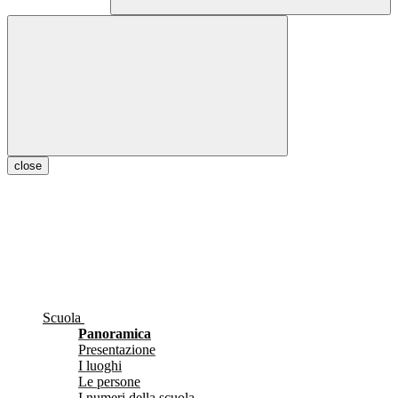
close
Scuola
Panoramica
Presentazione
I luoghi
Le persone
I numeri della scuola