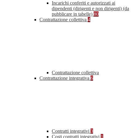
Incarichi conferiti e autorizzati ai
dipendenti (dirigenti e non dirigenti) (da
pubblicare in tabelle)
80
Contrattazione collettiva
4
Contrattazione collettiva
Contrattazione integrativa
6
Contratti integrativi
3
Costi contratti integrativi
1