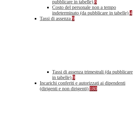
pubblicare in tabelle)
8
Costo del personale non a tempo
indeterminato (da pubblicare in tabelle)
4
Tassi di assenza
9
Tassi di assenza trimestrali (da pubblicare
in tabelle)
9
Incarichi conferiti e autorizzati ai dipendenti
(dirigenti e non dirigenti)
180