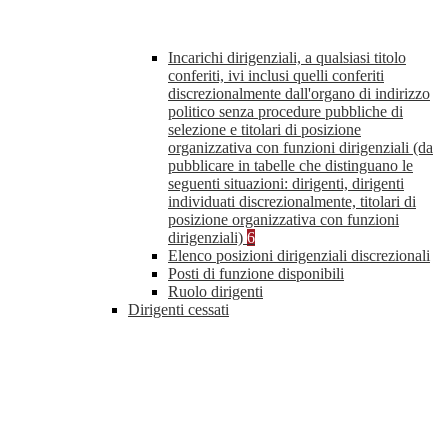
Incarichi dirigenziali, a qualsiasi titolo
conferiti, ivi inclusi quelli conferiti
discrezionalmente dall'organo di indirizzo
politico senza procedure pubbliche di
selezione e titolari di posizione
organizzativa con funzioni dirigenziali (da
pubblicare in tabelle che distinguano le
seguenti situazioni: dirigenti, dirigenti
individuati discrezionalmente, titolari di
posizione organizzativa con funzioni
dirigenziali)
6
Elenco posizioni dirigenziali discrezionali
Posti di funzione disponibili
Ruolo dirigenti
Dirigenti cessati