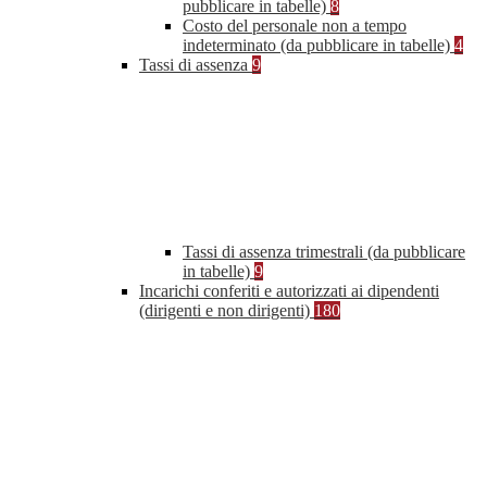
pubblicare in tabelle)
8
Costo del personale non a tempo
indeterminato (da pubblicare in tabelle)
4
Tassi di assenza
9
Tassi di assenza trimestrali (da pubblicare
in tabelle)
9
Incarichi conferiti e autorizzati ai dipendenti
(dirigenti e non dirigenti)
180