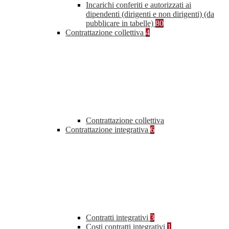
Incarichi conferiti e autorizzati ai
dipendenti (dirigenti e non dirigenti) (da
pubblicare in tabelle)
80
Contrattazione collettiva
4
Contrattazione collettiva
Contrattazione integrativa
6
Contratti integrativi
3
Costi contratti integrativi
1