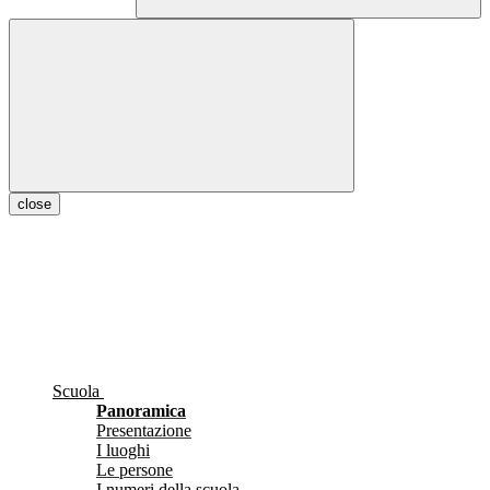
close
Scuola
Panoramica
Presentazione
I luoghi
Le persone
I numeri della scuola