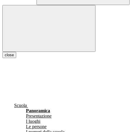
close
Scuola
Panoramica
Presentazione
I luoghi
Le persone
I numeri della scuola