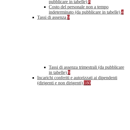
pubblicare in tabelle)
8
Costo del personale non a tempo
indeterminato (da pubblicare in tabelle)
4
Tassi di assenza
9
Tassi di assenza trimestrali (da pubblicare
in tabelle)
9
Incarichi conferiti e autorizzati ai dipendenti
(dirigenti e non dirigenti)
180