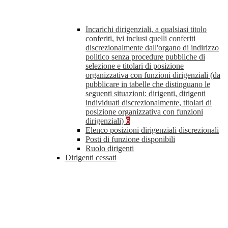
Incarichi dirigenziali, a qualsiasi titolo
conferiti, ivi inclusi quelli conferiti
discrezionalmente dall'organo di indirizzo
politico senza procedure pubbliche di
selezione e titolari di posizione
organizzativa con funzioni dirigenziali (da
pubblicare in tabelle che distinguano le
seguenti situazioni: dirigenti, dirigenti
individuati discrezionalmente, titolari di
posizione organizzativa con funzioni
dirigenziali)
6
Elenco posizioni dirigenziali discrezionali
Posti di funzione disponibili
Ruolo dirigenti
Dirigenti cessati