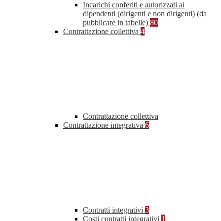
Incarichi conferiti e autorizzati ai
dipendenti (dirigenti e non dirigenti) (da
pubblicare in tabelle)
80
Contrattazione collettiva
4
Contrattazione collettiva
Contrattazione integrativa
6
Contratti integrativi
3
Costi contratti integrativi
1