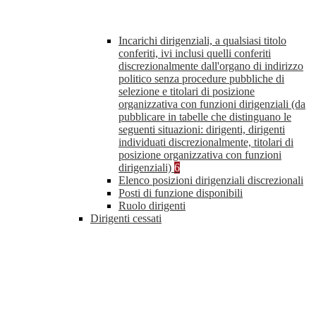
Incarichi dirigenziali, a qualsiasi titolo
conferiti, ivi inclusi quelli conferiti
discrezionalmente dall'organo di indirizzo
politico senza procedure pubbliche di
selezione e titolari di posizione
organizzativa con funzioni dirigenziali (da
pubblicare in tabelle che distinguano le
seguenti situazioni: dirigenti, dirigenti
individuati discrezionalmente, titolari di
posizione organizzativa con funzioni
dirigenziali)
6
Elenco posizioni dirigenziali discrezionali
Posti di funzione disponibili
Ruolo dirigenti
Dirigenti cessati