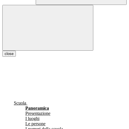
close
Scuola
Panoramica
Presentazione
I luoghi
Le persone
I numeri della scuola