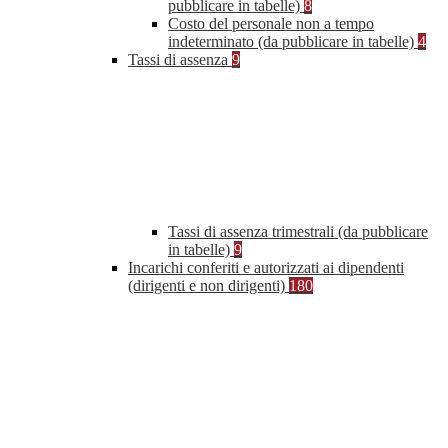
pubblicare in tabelle)
8
Costo del personale non a tempo
indeterminato (da pubblicare in tabelle)
4
Tassi di assenza
9
Tassi di assenza trimestrali (da pubblicare
in tabelle)
9
Incarichi conferiti e autorizzati ai dipendenti
(dirigenti e non dirigenti)
180