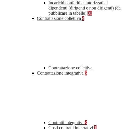
Incarichi conferiti e autorizzati ai
dipendenti (dirigenti e non dirigenti) (da
pubblicare in tabelle)
80
Contrattazione collettiva
4
Contrattazione collettiva
Contrattazione integrativa
6
Contratti integrativi
3
Costi contratti integrativi
1