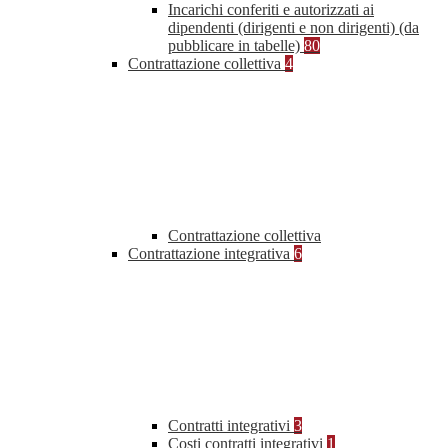
Incarichi conferiti e autorizzati ai
dipendenti (dirigenti e non dirigenti) (da
pubblicare in tabelle)
80
Contrattazione collettiva
4
Contrattazione collettiva
Contrattazione integrativa
6
Contratti integrativi
3
Costi contratti integrativi
1