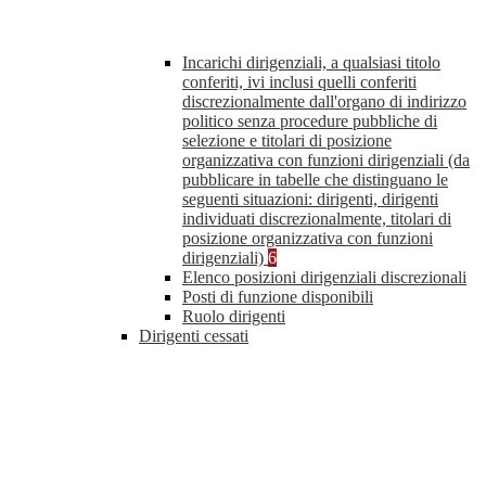
Incarichi dirigenziali, a qualsiasi titolo
conferiti, ivi inclusi quelli conferiti
discrezionalmente dall'organo di indirizzo
politico senza procedure pubbliche di
selezione e titolari di posizione
organizzativa con funzioni dirigenziali (da
pubblicare in tabelle che distinguano le
seguenti situazioni: dirigenti, dirigenti
individuati discrezionalmente, titolari di
posizione organizzativa con funzioni
dirigenziali)
6
Elenco posizioni dirigenziali discrezionali
Posti di funzione disponibili
Ruolo dirigenti
Dirigenti cessati