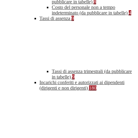
pubblicare in tabelle)
8
Costo del personale non a tempo
indeterminato (da pubblicare in tabelle)
4
Tassi di assenza
9
Tassi di assenza trimestrali (da pubblicare
in tabelle)
9
Incarichi conferiti e autorizzati ai dipendenti
(dirigenti e non dirigenti)
180