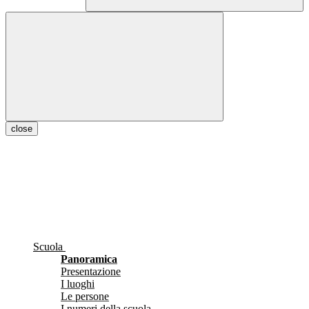
close
Scuola
Panoramica
Presentazione
I luoghi
Le persone
I numeri della scuola