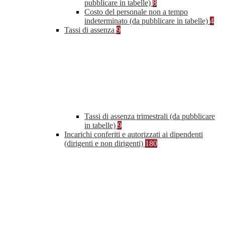
pubblicare in tabelle)
8
Costo del personale non a tempo
indeterminato (da pubblicare in tabelle)
4
Tassi di assenza
9
Tassi di assenza trimestrali (da pubblicare
in tabelle)
9
Incarichi conferiti e autorizzati ai dipendenti
(dirigenti e non dirigenti)
180