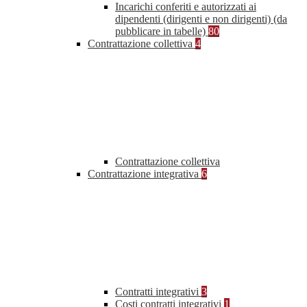
Incarichi conferiti e autorizzati ai
dipendenti (dirigenti e non dirigenti) (da
pubblicare in tabelle)
80
Contrattazione collettiva
4
Contrattazione collettiva
Contrattazione integrativa
6
Contratti integrativi
3
Costi contratti integrativi
1