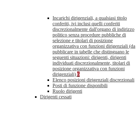
Incarichi dirigenziali, a qualsiasi titolo
conferiti, ivi inclusi quelli conferiti
discrezionalmente dall'organo di indirizzo
politico senza procedure pubbliche di
selezione e titolari di posizione
organizzativa con funzioni dirigenziali (da
pubblicare in tabelle che distinguano le
seguenti situazioni: dirigenti, dirigenti
individuati discrezionalmente, titolari di
posizione organizzativa con funzioni
dirigenziali)
6
Elenco posizioni dirigenziali discrezionali
Posti di funzione disponibili
Ruolo dirigenti
Dirigenti cessati