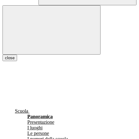
close
Scuola
Panoramica
Presentazione
I luoghi
Le persone
I numeri della scuola