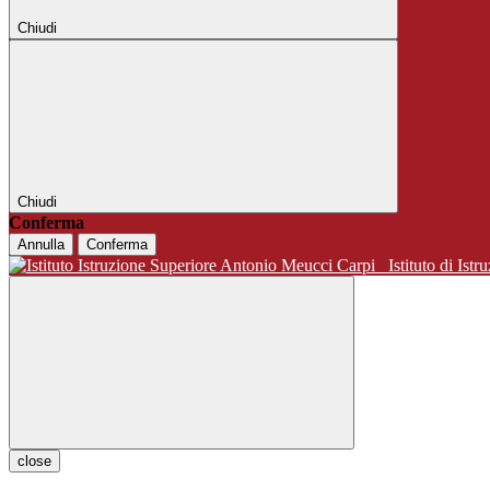
Chiudi
Chiudi
Conferma
Annulla
Conferma
Istituto di 
close