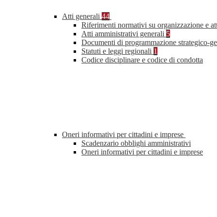
Atti generali
44
Riferimenti normativi su organizzazione e at
Atti amministrativi generali
5
Documenti di programmazione strategico-ge
Statuti e leggi regionali
1
Codice disciplinare e codice di condotta
Oneri informativi per cittadini e imprese
Scadenzario obblighi amministrativi
Oneri informativi per cittadini e imprese