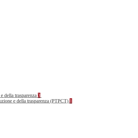
 e della trasparenza
3
rruzione e della trasparenza (PTPCT)
1