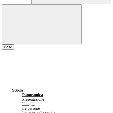
close
Scuola
Panoramica
Presentazione
I luoghi
Le persone
I numeri della scuola