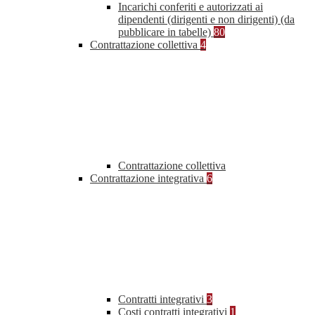
Incarichi conferiti e autorizzati ai
dipendenti (dirigenti e non dirigenti) (da
pubblicare in tabelle)
80
Contrattazione collettiva
4
Contrattazione collettiva
Contrattazione integrativa
6
Contratti integrativi
3
Costi contratti integrativi
1