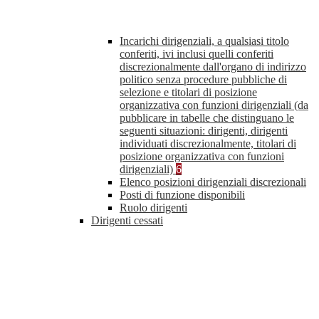
Incarichi dirigenziali, a qualsiasi titolo
conferiti, ivi inclusi quelli conferiti
discrezionalmente dall'organo di indirizzo
politico senza procedure pubbliche di
selezione e titolari di posizione
organizzativa con funzioni dirigenziali (da
pubblicare in tabelle che distinguano le
seguenti situazioni: dirigenti, dirigenti
individuati discrezionalmente, titolari di
posizione organizzativa con funzioni
dirigenziali)
6
Elenco posizioni dirigenziali discrezionali
Posti di funzione disponibili
Ruolo dirigenti
Dirigenti cessati