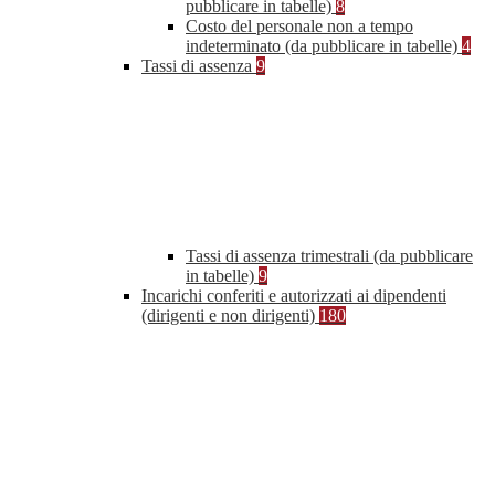
pubblicare in tabelle)
8
Costo del personale non a tempo
indeterminato (da pubblicare in tabelle)
4
Tassi di assenza
9
Tassi di assenza trimestrali (da pubblicare
in tabelle)
9
Incarichi conferiti e autorizzati ai dipendenti
(dirigenti e non dirigenti)
180