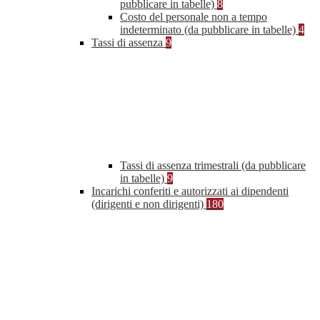
pubblicare in tabelle)
8
Costo del personale non a tempo
indeterminato (da pubblicare in tabelle)
4
Tassi di assenza
9
Tassi di assenza trimestrali (da pubblicare
in tabelle)
9
Incarichi conferiti e autorizzati ai dipendenti
(dirigenti e non dirigenti)
180