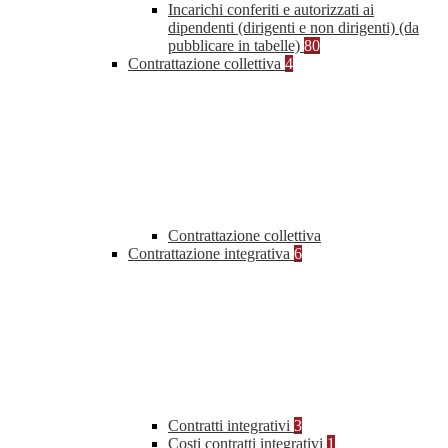
Incarichi conferiti e autorizzati ai
dipendenti (dirigenti e non dirigenti) (da
pubblicare in tabelle)
80
Contrattazione collettiva
4
Contrattazione collettiva
Contrattazione integrativa
6
Contratti integrativi
3
Costi contratti integrativi
1