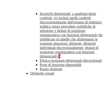
Incarichi dirigenziali, a qualsiasi titolo
conferiti, ivi inclusi quelli conferiti
discrezionalmente dall'organo di indirizzo
politico senza procedure pubbliche di
selezione e titolari di posizione
organizzativa con funzioni dirigenziali (da
pubblicare in tabelle che distinguano le
seguenti situazioni: dirigenti, dirigenti
individuati discrezionalmente, titolari di
posizione organizzativa con funzioni
dirigenziali)
6
Elenco posizioni dirigenziali discrezionali
Posti di funzione disponibili
Ruolo dirigenti
Dirigenti cessati