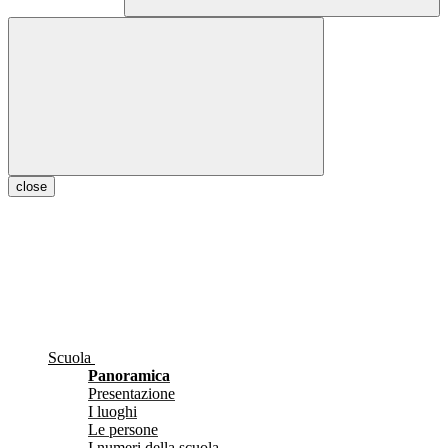
close
Scuola
Panoramica
Presentazione
I luoghi
Le persone
I numeri della scuola