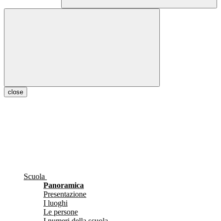
close
Scuola
Panoramica
Presentazione
I luoghi
Le persone
I numeri della scuola