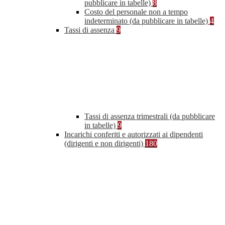
pubblicare in tabelle)
8
Costo del personale non a tempo
indeterminato (da pubblicare in tabelle)
4
Tassi di assenza
9
Tassi di assenza trimestrali (da pubblicare
in tabelle)
9
Incarichi conferiti e autorizzati ai dipendenti
(dirigenti e non dirigenti)
180