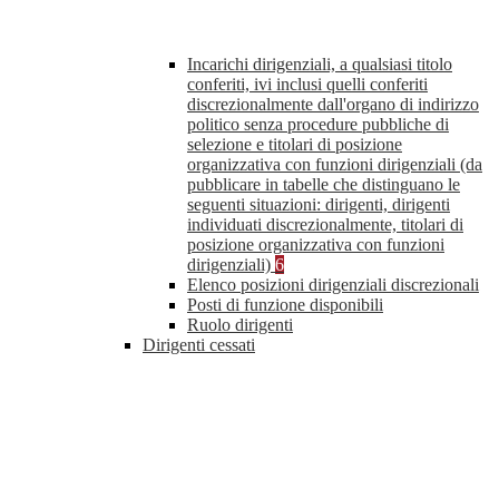
Incarichi dirigenziali, a qualsiasi titolo
conferiti, ivi inclusi quelli conferiti
discrezionalmente dall'organo di indirizzo
politico senza procedure pubbliche di
selezione e titolari di posizione
organizzativa con funzioni dirigenziali (da
pubblicare in tabelle che distinguano le
seguenti situazioni: dirigenti, dirigenti
individuati discrezionalmente, titolari di
posizione organizzativa con funzioni
dirigenziali)
6
Elenco posizioni dirigenziali discrezionali
Posti di funzione disponibili
Ruolo dirigenti
Dirigenti cessati