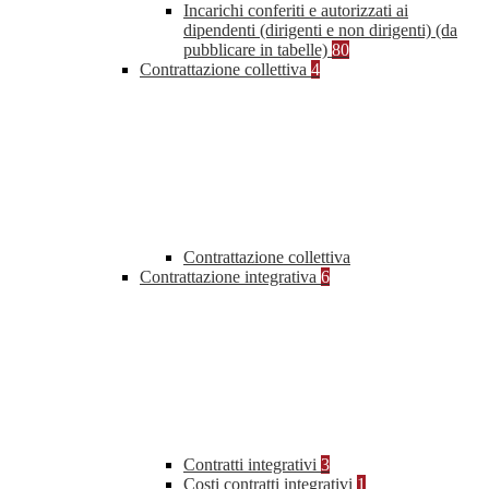
Incarichi conferiti e autorizzati ai
dipendenti (dirigenti e non dirigenti) (da
pubblicare in tabelle)
80
Contrattazione collettiva
4
Contrattazione collettiva
Contrattazione integrativa
6
Contratti integrativi
3
Costi contratti integrativi
1