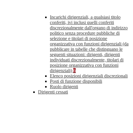
Incarichi dirigenziali, a qualsiasi titolo
conferiti, ivi inclusi quelli conferiti
discrezionalmente dall'organo di indirizzo
politico senza procedure pubbliche di
selezione e titolari di posizione
organizzativa con funzioni dirigenziali (da
pubblicare in tabelle che distinguano le
seguenti situazioni: dirigenti, dirigenti
individuati discrezionalmente, titolari di
posizione organizzativa con funzioni
dirigenziali)
6
Elenco posizioni dirigenziali discrezionali
Posti di funzione disponibili
Ruolo dirigenti
Dirigenti cessati