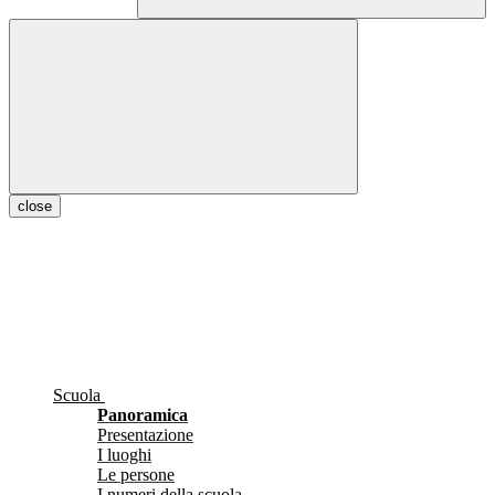
close
Scuola
Panoramica
Presentazione
I luoghi
Le persone
I numeri della scuola