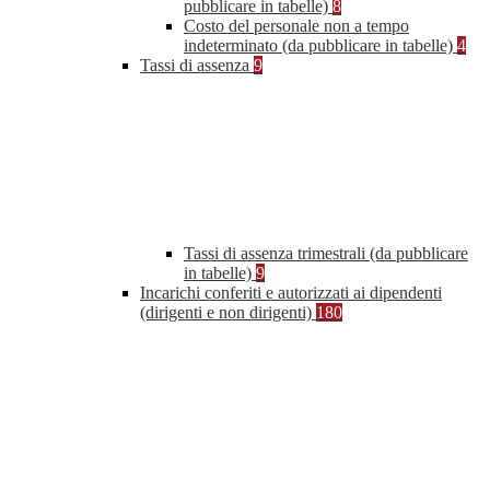
pubblicare in tabelle)
8
Costo del personale non a tempo
indeterminato (da pubblicare in tabelle)
4
Tassi di assenza
9
Tassi di assenza trimestrali (da pubblicare
in tabelle)
9
Incarichi conferiti e autorizzati ai dipendenti
(dirigenti e non dirigenti)
180