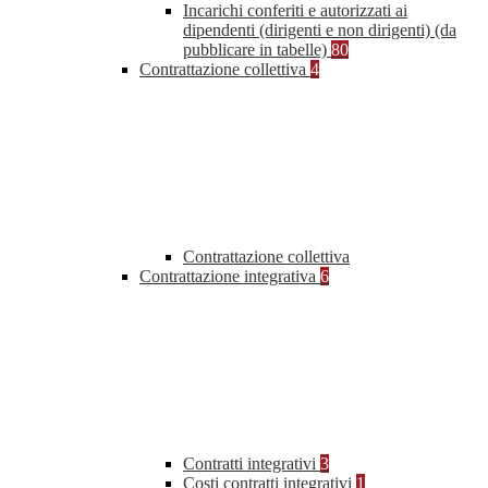
Incarichi conferiti e autorizzati ai
dipendenti (dirigenti e non dirigenti) (da
pubblicare in tabelle)
80
Contrattazione collettiva
4
Contrattazione collettiva
Contrattazione integrativa
6
Contratti integrativi
3
Costi contratti integrativi
1